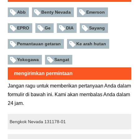
Abb
Benty Nevada
Emerson
EPRO
Ge
DIA
Sayang
Pemantauan getaran
Ke arah hutan
Yokogawa
Sangat
mengirimkan permintaan
Jangan ragu untuk memberikan pertanyaan Anda dalam
formulir di bawah ini. Kami akan membalas Anda dalam
24 jam.