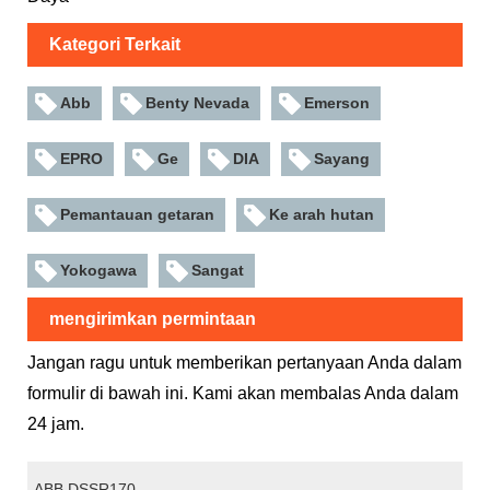
Kategori Terkait
Abb
Benty Nevada
Emerson
EPRO
Ge
DIA
Sayang
Pemantauan getaran
Ke arah hutan
Yokogawa
Sangat
mengirimkan permintaan
Jangan ragu untuk memberikan pertanyaan Anda dalam
formulir di bawah ini. Kami akan membalas Anda dalam
24 jam.