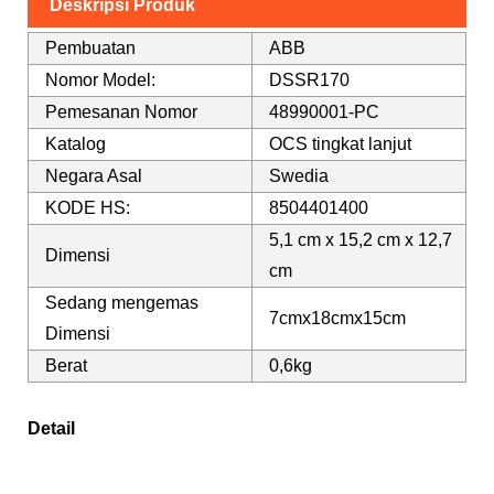
Deskripsi Produk
Pembuatan
ABB
Nomor Model:
DSSR170
Pemesanan Nomor
48990001-PC
Katalog
OCS tingkat lanjut
Negara Asal
Swedia
KODE HS:
8504401400
5,1 cm x 15,2 cm x 12,7
Dimensi
cm
Sedang mengemas
7cmx18cmx15cm
Dimensi
Berat
0,6kg
Detail