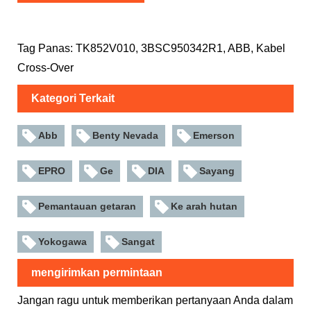
Tag Panas: TK852V010, 3BSC950342R1, ABB, Kabel
Cross-Over
Kategori Terkait
Abb
Benty Nevada
Emerson
EPRO
Ge
DIA
Sayang
Pemantauan getaran
Ke arah hutan
Yokogawa
Sangat
mengirimkan permintaan
Jangan ragu untuk memberikan pertanyaan Anda dalam