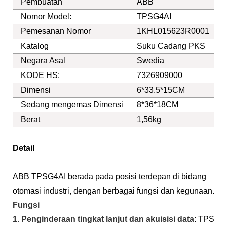
Pembuatan
ABB
Nomor Model:
TPSG4AI
Pemesanan Nomor
1KHL015623R0001
Katalog
Suku Cadang PKS
Negara Asal
Swedia
KODE HS:
7326909000
Dimensi
6*33.5*15CM
Sedang mengemas Dimensi
8*36*18CM
Berat
1,56kg
Detail
ABB TPSG4AI berada pada posisi terdepan di bidang
otomasi industri, dengan berbagai fungsi dan kegunaan.
Fungsi
1. Penginderaan tingkat lanjut dan akuisisi data
: TPS