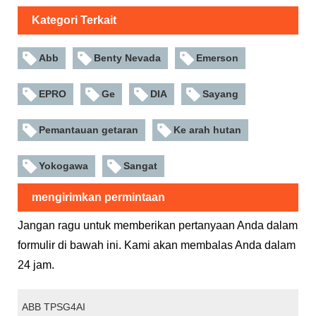
Kategori Terkait
Abb
Benty Nevada
Emerson
EPRO
Ge
DIA
Sayang
Pemantauan getaran
Ke arah hutan
Yokogawa
Sangat
mengirimkan permintaan
Jangan ragu untuk memberikan pertanyaan Anda dalam
formulir di bawah ini. Kami akan membalas Anda dalam
24 jam.